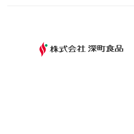
370-0352
群馬県太田市新田嘉祢町203-2
TEL:0276-57-0581
FAX.0276-57-3493
営業時間 09:00～18:00（日曜定休）
プライバシーポリシー